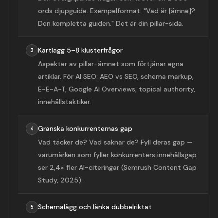
ords djupguide. Exempelformat: "Vad är [ämne]?
Den kompletta guiden." Det är din pillar-sida.
Kartlägg 5–8 klusterfrågor
3
Aspekter av pillar-ämnet som förtjänar egna
artiklar. För AI SEO: AEO vs SEO, schema markup,
E-E-A-T, Google AI Overviews, topical authority,
innehållstaktiker.
Granska konkurrenternas gap
4
Vad täcker de? Vad saknar de? Fyll deras gap —
varumärken som fyller konkurrenters innehållsgap
ser 2,4× fler AI-citeringar (Semrush Content Gap
Study, 2025).
Schemalägg och länka dubbelriktat
5