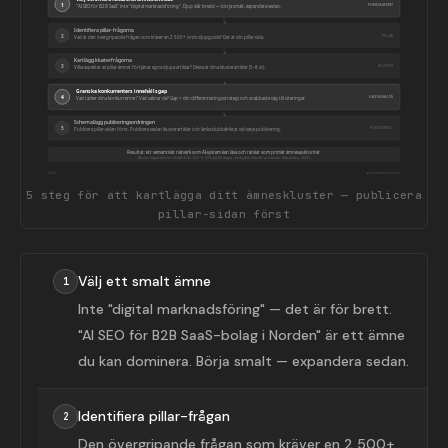
FUNDAMENT
1
"AI SEO för B2B SaaS" inte "digital marknadsföring". Djup slår bredd — börja smalt, expandera sedan.
Identifiera pillar-frågorna
PILLAR
2
Vad är den övergripande frågan som kräver en 2 500+ ords djupguide? Det är din pillar-sida.
Kartlägg klusterfrågorna
KLUSTER
3
Vilka aspekter av pillar-ämnet förtjänar egna djupa artiklar? Dessa är dina klusterartiklar (5–8 st).
Granska konkurrenters innehållsgap
GAP-ANALYS
4
Vad täcker dina konkurrenter? Vad saknar de? Gap = din differentieringsstrategi och snabbaste väg till citeringar.
Schemalägg publiceringsordningen
PUBLICERING
5
Publicera pillar-sidan först. Publicera sedan klusterartiklar och länka dubbelriktat vid varje publicering.
Resultat: ett semantiskt nätverk som AI-system kan läsa och rankar som primär ämnesauktoritet
AI-citeringsfrekvens ökade från 12% → 41% på 90 dagar med pillar-klusterarkitektur (Backlinko, 2025)
2026
growthmarketing.se
5 steg för att kartlägga ditt ämneskluster — publicera
pillar-sidan först
Välj ett smalt ämne
1
Inte "digital marknadsföring" — det är för brett.
"AI SEO för B2B SaaS-bolag i Norden" är ett ämne
du kan dominera. Börja smalt — expandera sedan.
Identifiera pillar-frågan
2
Den övergripande frågan som kräver en 2 500+