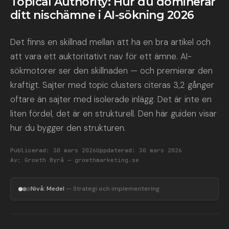
Topical Authority: Hur du dominerar
ditt nischämne i AI-sökning 2026
Det finns en skillnad mellan att ha en bra artikel och
att vara ett auktoritativt nav för ett ämne. AI-
sökmotorer ser den skillnaden — och premierar den
kraftigt. Sajter med topic clusters citeras 3,2 gånger
oftare än sajter med isolerade inlägg. Det är inte en
liten fördel, det är en strukturell. Den här guiden visar
hur du bygger den strukturen.
Publicerad:
30 mars 2026
Uppdaterad:
30 mars 2026
Av:
Growth Byrå — growthmarketing.se
Nivå: Medel
— Strategi och implementering