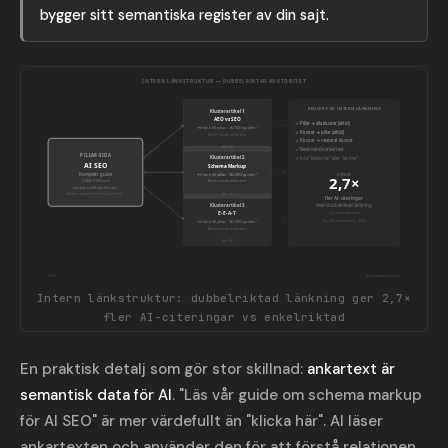
bygger sitt semantiska register av din sajt.
INTERN LÄNKSTRUKTUR — DUBBELRIKTAD AUKTORITET
REGLER FÖR INTERN LÄNKNING
Klusterartikel 1
AEO vs SEO
✓ Pillar → alla kluster (alltid)
↔ länk till pillar: "AI SEO-guiden"
✓ Kluster → pillar (alltid)
Beskrivande ankartext
✓ Kluster → relaterat kluster
Art. 02
✓ Beskrivande ankartext
PILLAR-SIDA
Klusterartikel 2
✗ Inte "klicka här" eller "läs mer"
AI SEO
Schema Markup
Komplett guide
↔ länk till pillar: "AI SEO-guiden"
EFFEKT
2,7×
2 500–3 000 ord
Beskrivande ankartext
Länkar ut till alla kluster
Mottar länkauktoritet från kluster
Art. 05
fler AI-citeringar
Klusterartikel 3
med dubbelriktad länkning
vs enkel länkning
E-E-A-T
Yext AI Citation Study, 2025
↔ länk till pillar: "AI SEO-guiden"
Beskrivande ankartext
Art. 06
2026
growthmarketing.se
Intern länkstruktur: dubbelriktad länkning ger 2,7×
fler AI-citeringar vs enkelriktad
En praktisk detalj som gör stor skillnad:
ankartext är
semantisk data för AI
. "Läs vår guide om schema markup
för AI SEO" är mer värdefullt än "klicka här". AI läser
ankartexten och använder den för att förstå relationen