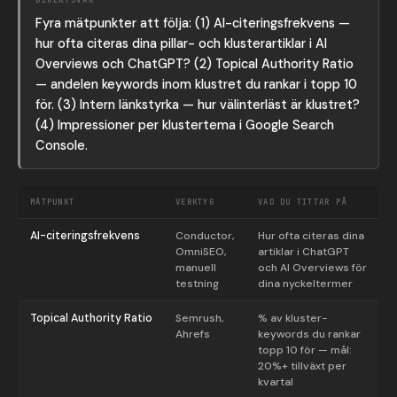
Fyra mätpunkter att följa: (1) AI-citeringsfrekvens —
hur ofta citeras dina pillar- och klusterartiklar i AI
Overviews och ChatGPT? (2) Topical Authority Ratio
— andelen keywords inom klustret du rankar i topp 10
för. (3) Intern länkstyrka — hur välinterläst är klustret?
(4) Impressioner per klustertema i Google Search
Console.
MÄTPUNKT
VERKTYG
VAD DU TITTAR PÅ
AI-citeringsfrekvens
Conductor,
Hur ofta citeras dina
OmniSEO,
artiklar i ChatGPT
manuell
och AI Overviews för
testning
dina nyckeltermer
Topical Authority Ratio
Semrush,
% av kluster-
Ahrefs
keywords du rankar
topp 10 för — mål:
20%+ tillväxt per
kvartal