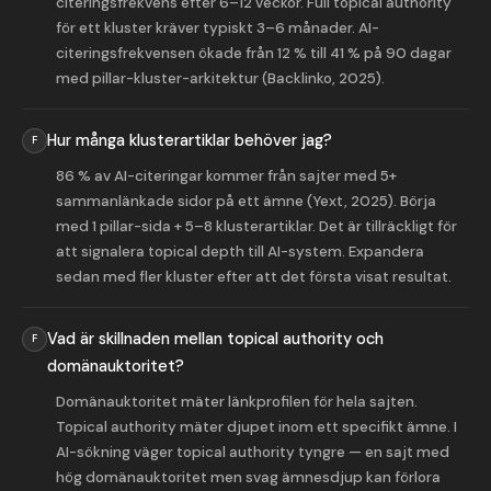
citeringsfrekvens efter 6–12 veckor. Full topical authority
för ett kluster kräver typiskt 3–6 månader. AI-
citeringsfrekvensen ökade från 12 % till 41 % på 90 dagar
med pillar-kluster-arkitektur (Backlinko, 2025).
Hur många klusterartiklar behöver jag?
86 % av AI-citeringar kommer från sajter med 5+
sammanlänkade sidor på ett ämne (Yext, 2025). Börja
med 1 pillar-sida + 5–8 klusterartiklar. Det är tillräckligt för
att signalera topical depth till AI-system. Expandera
sedan med fler kluster efter att det första visat resultat.
Vad är skillnaden mellan topical authority och
domänauktoritet?
Domänauktoritet mäter länkprofilen för hela sajten.
Topical authority mäter djupet inom ett specifikt ämne. I
AI-sökning väger topical authority tyngre — en sajt med
hög domänauktoritet men svag ämnesdjup kan förlora