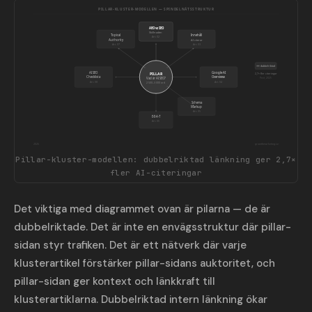
PILLAR-KLUSTER-MODELLEN — SPINDELNÄTSSTRUKTUR
AEO vs SEO
Skillnaden
Topical
Innehåll
Art. 02
Authority
AI citerar
Art. 07
Art. 03
↔ dubbelriktad
AI SEO
Google AI
PILLAR
2,7× fler citeringar
Checklista
Overviews
Vad är AI SEO?
Yext, 2025
Art. 08
Art. 04
2 500–3 000 ord
Schema
Markup
Art. 05
E-E-A-T
Art. 06
2026
growthmarketing.se
Pillar-kluster-modellen: dubbelriktad länkning ger 2,7×
fler AI-citeringar
Det viktiga med diagrammet ovan är pilarna — de är
dubbelriktade. Det är inte en envägsstruktur där pillar-
sidan styr trafiken. Det är ett nätverk där varje
klusterartikel förstärker pillar-sidans auktoritet, och
pillar-sidan ger kontext och länkkraft till
klusterartiklarna. Dubbelriktad intern länkning ökar