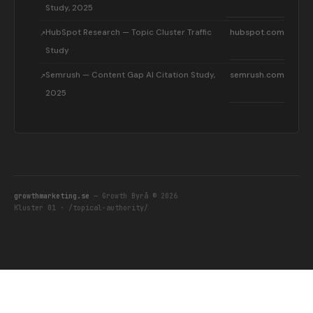
Study, 2025
HubSpot Research — Topic Cluster Traffic
hubspot.com
Study
Semrush — Content Gap AI Citation Study,
semrush.com
2025
growthmarketing.se
— Growth Byrå © 2026
Kluster 01 · /topical-authority/