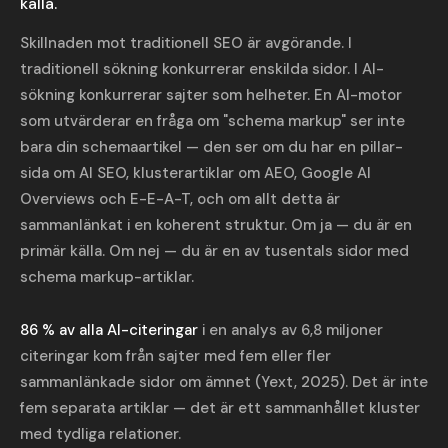
källa.
Skillnaden mot traditionell SEO är avgörande. I
traditionell sökning konkurrerar enskilda sidor. I AI-
sökning konkurrerar sajter som helheter. En AI-motor
som utvärderar en fråga om "schema markup" ser inte
bara din schemaartikel — den ser om du har en pillar-
sida om AI SEO, klusterartiklar om AEO, Google AI
Overviews och E-E-A-T, och om allt detta är
sammanlänkat i en koherent struktur. Om ja — du är en
primär källa. Om nej — du är en av tusentals sidor med
schema markup-artiklar.
86 % av alla AI-citeringar
i en analys av 6,8 miljoner
citeringar kom från sajter med fem eller fler
sammanlänkade sidor om ämnet (Yext, 2025). Det är inte
fem separata artiklar — det är ett sammanhållet kluster
med tydliga relationer.