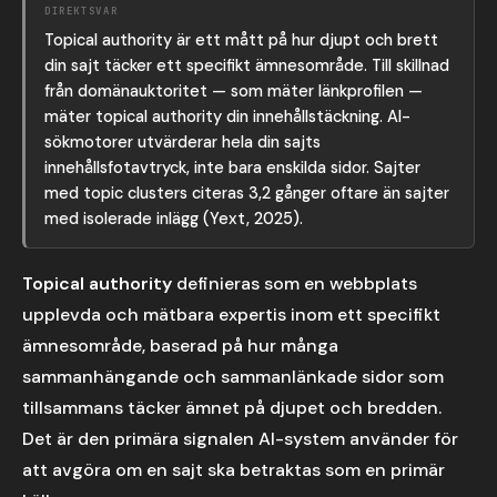
DIREKTSVAR
Topical authority är ett mått på hur djupt och brett
din sajt täcker ett specifikt ämnesområde. Till skillnad
från domänauktoritet — som mäter länkprofilen —
mäter topical authority din innehållstäckning. AI-
sökmotorer utvärderar hela din sajts
innehållsfotavtryck, inte bara enskilda sidor. Sajter
med topic clusters citeras 3,2 gånger oftare än sajter
med isolerade inlägg (Yext, 2025).
Topical authority
definieras som en webbplats
upplevda och mätbara expertis inom ett specifikt
ämnesområde, baserad på hur många
sammanhängande och sammanlänkade sidor som
tillsammans täcker ämnet på djupet och bredden.
Det är den primära signalen AI-system använder för
att avgöra om en sajt ska betraktas som en primär