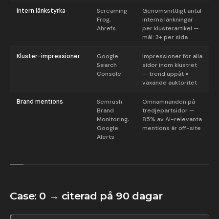
Intern länkstyrka
Screaming
Genomsnittligt antal
Frog,
interna länkningar
Ahrefs
per klusterartikel —
mål: 3+ per sida
Kluster-impressioner
Google
Impressioner för alla
Search
sidor inom klustret
Console
— trend uppåt =
växande auktoritet
Brand mentions
Semrush
Omnämnanden på
Brand
tredjepartsidor —
Monitoring,
85% av AI-relevanta
Google
mentions är off-site
Alerts
Case: 0 → citerad på 90 dagar