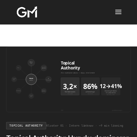
Topical
AEO vs
SEO
Authority
Innehåll
Mer…
AI citerar
AI:s starkaste valuta — djup, inte bredd
PILLAR
Topical
AI
Auth.
Overviews
AI SEO
3,2×
86%
12→41%
Schema
AI-citeringsfrekvens
Checklista
Markup
fler med clusters
av AI-citeringar
för pillar-ämnen
Yext, 2025
sidor/ämne
Backlinko, 2025
E-E-A-T
2026
2026
growthmarketing.se
TOPICAL AUTHORITY
Kluster 01 · Intern länknav · ~9 min läsning