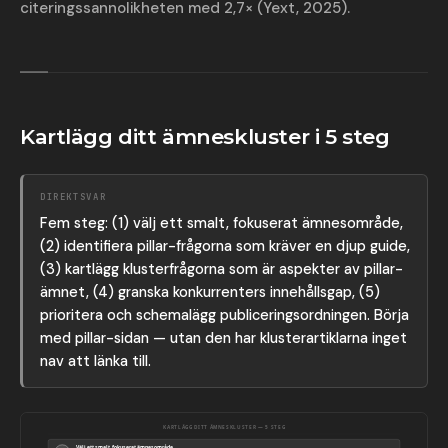
citeringssannolikheten med 2,7× (Yext, 2025).
Kartlägg ditt ämneskluster i 5 steg
DIREKTSVAR
Fem steg: (1) välj ett smalt, fokuserat ämnesområde,
(2) identifiera pillar-frågorna som kräver en djup guide,
(3) kartlägg klusterfrågorna som är aspekter av pillar-
ämnet, (4) granska konkurrenters innehållsgap, (5)
prioritera och schemalägg publiceringsordningen. Börja
med pillar-sidan — utan den har klusterartiklarna inget
nav att länka till.
KARTLÄGG DITT ÄMNESKLUSTER — 5 STEG
Välj ett smalt, fokuserat ämnesområde