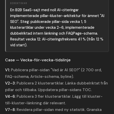
DIREKTSVAR
En B2B SaaS-sajt med noll AI-citeringar
implementerade pillar-kluster-arkitektur för ämnet "AI
SEO". Steg: publicerade pillar-sida vecka 1, 5
klusterartiklar under vecka 2–6, implementerade
dubbelriktad intern länkning och FAQPage-schema.
Resultat vecka 12: AI-citeringsfrekvens 41 % (från 12 %
vid start).
Case — Vecka-för-vecka-tidslinje
V1:
Publicera pillar-sidan "Vad är AI SEO?" (2 700 ord,
FAQ-schema, Article-schema, byline).
V2–3:
Publicera 2 klusterartiklar. Länka dubbelriktat från
pillar och tillbaka. Uppdatera pillar-sidans TOC.
V4–6:
Publicera 3 fler klusterartiklar. Lägg till kluster-
till-kluster-länkning där relevant.
V7–8:
Revidera pillar-sidan med ny statistik. Granska