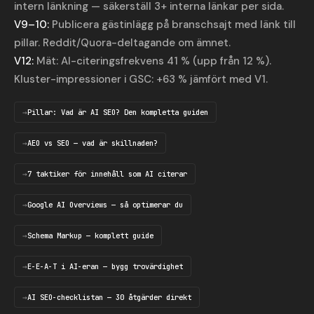
intern länkning — säkerställ 3+ interna länkar per sida.
V9–10:
Publicera gästinlägg på branschsajt med länk till
pillar. Reddit/Quora-deltagande om ämnet.
V12:
Mät: AI-citeringsfrekvens 41 % (upp från 12 %).
Kluster-impressioner i GSC: +63 % jämfört med V1.
Pillar: Vad är AI SEO? Den kompletta guiden
AEO vs SEO — vad är skillnaden?
7 taktiker för innehåll som AI citerar
Google AI Overviews — så optimerar du
Schema Markup — komplett guide
E-E-A-T i AI-eran — bygg trovärdighet
AI SEO-checklistan — 30 åtgärder direkt