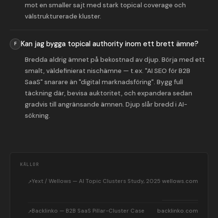
mot en smaller sajt med stark topical coverage och
välstrukturerade kluster.
Kan jag bygga topical authority inom ett brett ämne?
Bredda aldrig ämnet på bekostnad av djup. Börja med ett
smalt, väldefinierat nischämne — t.ex. "AI SEO för B2B
SaaS" snarare än "digital marknadsföring". Bygg full
täckning där, bevisa auktoritet, och expandera sedan
gradvis till angränsande ämnen. Djup slår bredd i AI-
sökning.
KÄLLOR
Yext / Wellows — AI Topic Clusters Study, 2025
wellows.com
Backlinko — B2B SaaS Pillar-Cluster Case
backlinko.com