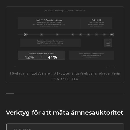
90-DAGARS TIDSLINJE — TOPICAL AUTHORITY
Fas 1 — V1–V4: Publicering + indexering
Fas 2 — V5–V8
Pillar-sida + 2–3 klusterartiklar publiceras.
Resterande klusterartiklar.
Google indexerar strukturen. Inga AI-citeringar ännu.
Kluster-till-kluster-länkning.
AI-citeringsfrekvens: ~12% (baseline)
Första AI-citeringar syns
V1
V2
V3
V4
V5
V6
V7
V8
V12
Uppdatera publicerade artiklar med ny data.
Fas 3
Lägg till FAQ-sektioner. Stärk intern länkning.
V9–V12
Söka externa omnämnanden och backlinks
Citeringar
AI-CITERINGSFREKVENS EFTER 90 DAGAR
Topic clusters driver 30–43% mer organisk
12%
41%
trafik än osammanlänkat innehåll.
→
HubSpot Research, 2025
Backlinko B2B SaaS study, 2025
2026
growthmarketing.se
90-dagars tidslinje: AI-citeringsfrekvens ökade från
12% till 41%
Verktyg för att mäta ämnesauktoritet
DIREKTSVAR